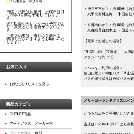
■
担当者不在（発送不可）
・神戸三宮から：約 60分（約 6
日曜・祝日は休業日、土曜日は月
六甲北有料道路 → 中国自動車
に2回の営業を予定しておりま
す。
翌月以降のカレンダーは予定であ
・京都市内から：約 60分（約 6
り、変更となる場合がございま
す。
京都縦貫自動車道 → 国道37
ご来店の際は、当月の営業日をご
確認くださいますようお願いいた
【電車でお越しの場合】
します。
JR福知山線（宝塚線）「大阪駅
タクシーで約 15分
お気に入り
＜バスをご利用の場合＞
篠山口駅より神姫バス「草山温
バスの運行状況は神姫バス公式
お気に入りリストを見る
メリーゴーランドグラスはイン
商品カテゴリ
いつも当店をご利用いただきま
OUTLET商品
アートガラス メーカー別
当店は2023年10月1日よ
アートガラス 色別