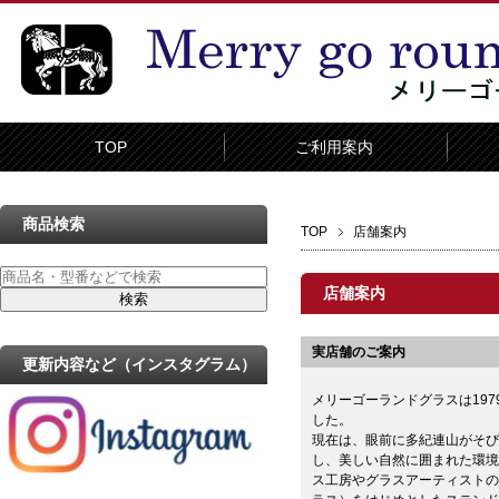
TOP
ご利用案内
商品検索
TOP
店舗案内
店舗案内
実店舗のご案内
更新内容など（インスタグラム）
メリーゴーランドグラスは19
した。
現在は、眼前に多紀連山がそび
し、美しい自然に囲まれた環境
ス工房やグラスアーティストの