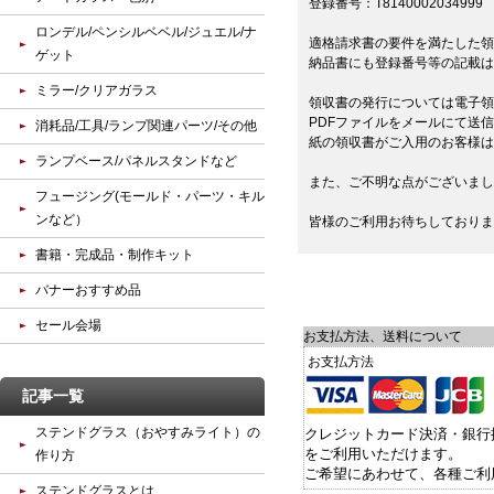
登録番号：T8140002034999
ロンデル/ペンシルベベル/ジュエル/ナ
適格請求書の要件を満たした領
ゲット
納品書にも登録番号等の記載は
ミラー/クリアガラス
領収書の発行については電子領
PDFファイルをメールにて送
消耗品/工具/ランプ関連パーツ/その他
紙の領収書がご入用のお客様は
ランプベース/パネルスタンドなど
また、ご不明な点がございまし
フュージング(モールド・パーツ・キル
ンなど）
皆様のご利用お待ちしておりま
書籍・完成品・制作キット
バナーおすすめ品
セール会場
お支払方法、送料について
お支払方法
記事一覧
ステンドグラス（おやすみライト）の
クレジットカード決済・銀行
をご利用いただけます。
作り方
ご希望にあわせて、各種ご利
ステンドグラスとは