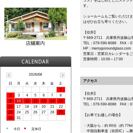
ラス）をはじめとしたステンド
す。
ショールームもご覧いただけま
はぜひお立ち寄りください。
【住所】
〒669-2711 兵庫県丹波篠山
TEL：079-590-8088 FAX：07
HP：merrygoroundglass.com
営業日：営業日カレンダーをご
営業時間：10:00～17:00
2026/08
アクセス
日
月
火
水
木
金
土
1
【住所】
2
3
4
5
6
7
8
〒669-2711 兵庫県丹波篠山
9
10
11
12
13
14
15
TEL：079-590-8088 FAX：07
16
17
18
19
20
21
22
23
24
25
26
27
28
29
【お車でお越しの場合】
30
31
・大阪から：約 60分（約 77k
■
■
今日
定休日
中国自動車道（吹田IC）→舞