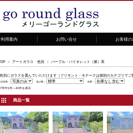
ご利用案内
お問い合せ
お客様の
TOP
アートガラス 色別
パープル・バイオレット（紫）系
色別にガラスを選んでいただけます（フリモント・モナークは個別のカテゴリでご
表示切替：
並び順：
在庫：
97件中1件～40件を表示
商品一覧