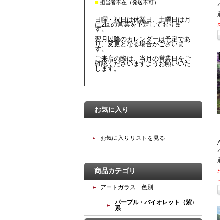
■
担当者不在（発送不可）
日曜・祝日は休業日、土曜日は月
に2回の営業を予定しておりま
す。
翌月以降のカレンダーは予定であ
り、変更となる場合がございま
す。
ご来店の際は、当月の営業日をご
確認くださいますようお願いいた
します。
お気に入り
お気に入りリストを見る
商品カテゴリ
アートガラス 色別
パープル・バイオレット（紫）
系