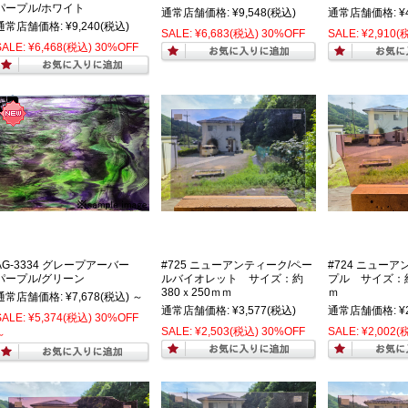
パープル/ホワイト
通常店舗価格:
¥9,548
(税込)
通常店舗価格:
¥
通常店舗価格:
¥9,240
(税込)
SALE:
¥6,683
(税込)
30%OFF
SALE:
¥2,910
(
SALE:
¥6,468
(税込)
30%OFF
AG-3334 グレープアーバー
#725 ニューアンティーク/ペー
#724 ニューア
パープル/グリーン
ルバイオレット サイズ：約
プル サイズ：約
380ｘ250ｍｍ
ｍ
通常店舗価格:
¥7,678
(税込)
～
通常店舗価格:
¥3,577
(税込)
通常店舗価格:
¥
SALE:
¥5,374
(税込)
30%OFF
SALE:
¥2,503
(税込)
30%OFF
SALE:
¥2,002
(
～