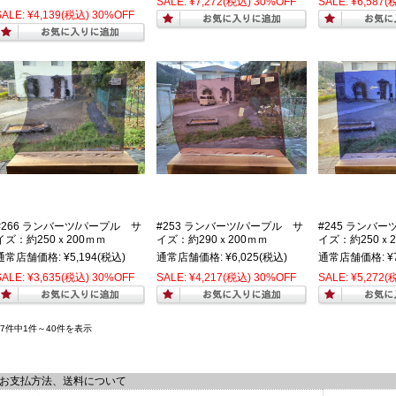
SALE:
¥7,272
(税込)
30%OFF
SALE:
¥6,587
(
SALE:
¥4,139
(税込)
30%OFF
#266 ランバーツ/パープル サ
#253 ランバーツ/パープル サ
#245 ランバー
イズ：約250ｘ200ｍｍ
イズ：約290ｘ200ｍｍ
イズ：約250ｘ2
通常店舗価格:
¥5,194
(税込)
通常店舗価格:
¥6,025
(税込)
通常店舗価格:
¥
SALE:
¥3,635
(税込)
30%OFF
SALE:
¥4,217
(税込)
30%OFF
SALE:
¥5,272
(
97件中1件～40件を表示
お支払方法、送料について