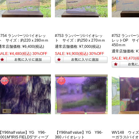
#754 ランバーツ/バイオレッ
#753 ランバーツ/バイオレッ
#752 ランバー
ト サイズ：約220ｘ280ｍｍ
ト サイズ：約250ｘ270ｍｍ
レットOP サイ
450ｍｍ
通常店舗価格:
¥6,400
(税込)
通常店舗価格:
¥7,000
(税込)
通常店舗価格:
¥
SALE:
¥4,480
(税込)
30%OFF
SALE:
¥4,900
(税込)
30%OFF
SALE:
¥8,470
(
【Y96half value】YG Y96-
【Y96half value】YG Y96-
WV148 ウィ
3001M"IRIS FIELDS"ディープ
360 バイオレット
ーガラス/バイオ