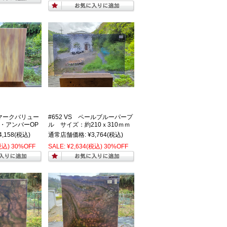
マークバリュー
#652 VS ペールブルーパープ
・アンバーOP
ル サイズ：約210ｘ310ｍｍ
4,158
(税込)
通常店舗価格:
¥3,764
(税込)
税込)
30%OFF
SALE:
¥2,634
(税込)
30%OFF