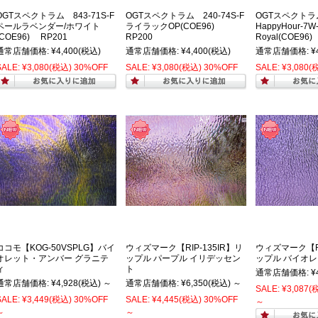
OGTスペクトラム 843-71S-F
OGTスペクトラム 240-74S-F
OGTスペクト
ペールラベンダー/ホワイト
ライラックOP(COE96)
HappyHour-7W
(COE96) RP201
RP200
Royal(COE96
通常店舗価格:
¥4,400
(税込)
通常店舗価格:
¥4,400
(税込)
通常店舗価格:
¥
SALE:
¥3,080
(税込)
30%OFF
SALE:
¥3,080
(税込)
30%OFF
SALE:
¥3,080
(
ココモ【KOG-50VSPLG】バイ
ウィズマーク【RIP-135IR】リ
ウィズマーク【RI
オレット・アンバー グラニテ
ップル パープル イリデッセン
ップル バイオ
ィ
ト
通常店舗価格:
¥
通常店舗価格:
¥4,928
(税込)
～
通常店舗価格:
¥6,350
(税込)
～
SALE:
¥3,087
(
SALE:
¥3,449
(税込)
30%OFF
SALE:
¥4,445
(税込)
30%OFF
～
～
～