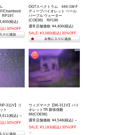
ラム
OGTスペクトラム 444-1W-F
-F/Chambord
ディープバイオレット ペール
) RP197
パープル ウォーター
(COE96) RP196
4,400
(税込)
通常店舗価格:
¥4,400
(税込)
税込)
30%OFF
SALE:
¥3,080
(税込)
30%OFF
P-311V】リ
ウィズマーク【96-311V】バイ
レット
オレットTR 膨張係数
96(COE96)
4,411
(税込)
～
通常店舗価格:
¥4,548
(税込)
～
税込)
30%OFF
SALE:
¥3,183
(税込)
30%OFF
～