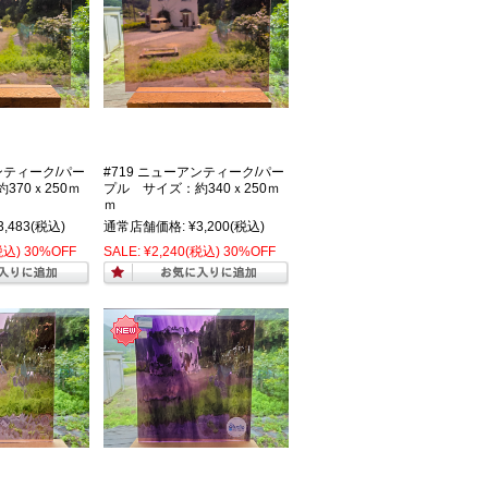
ンティーク/パー
#719 ニューアンティーク/パー
370ｘ250ｍ
プル サイズ：約340ｘ250ｍ
ｍ
3,483
(税込)
通常店舗価格:
¥3,200
(税込)
税込)
30%OFF
SALE:
¥2,240
(税込)
30%OFF