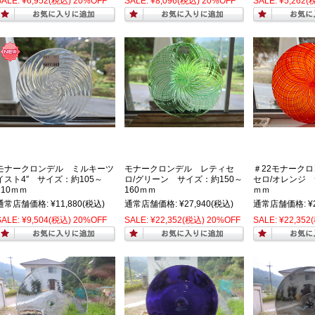
SALE:
¥6,952
(税込)
20%OFF
SALE:
¥8,096
(税込)
20%OFF
SALE:
¥5,262
(
モナークロンデル ミルキーツ
モナークロンデル レティセ
＃22モナーク
イスト4″ サイズ：約105～
ロ/グリーン サイズ：約150～
セロ/オレンジ 
110ｍｍ
160ｍｍ
ｍｍ
通常店舗価格:
¥11,880
(税込)
通常店舗価格:
¥27,940
(税込)
通常店舗価格:
¥
SALE:
¥9,504
(税込)
20%OFF
SALE:
¥22,352
(税込)
20%OFF
SALE:
¥22,352