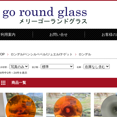
ご利用案内
お問い合せ
お客様の
TOP
ロンデル/ペンシルベベル/ジュエル/ナゲット
ロンデル
表示切替：
並び順：
在庫：
24件中1件～24件を表示
商品一覧