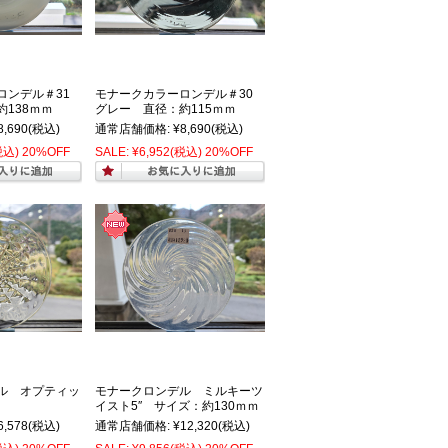
ロンデル＃31
モナークカラーロンデル＃30
138ｍｍ
グレー 直径：約115ｍｍ
8,690
(税込)
通常店舗価格:
¥8,690
(税込)
税込)
20%OFF
SALE:
¥6,952
(税込)
20%OFF
ル オプティッ
モナークロンデル ミルキーツ
イスト5″ サイズ：約130ｍｍ
6,578
(税込)
通常店舗価格:
¥12,320
(税込)