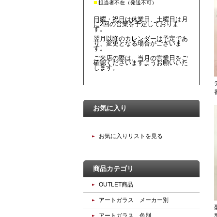
■
担当者不在（発送不可）
日曜・祝日は休業日、土曜日は月
に2回の営業を予定しておりま
す。
翌月以降のカレンダーは予定であ
り、変更となる場合がございま
す。
ご来店の際は、当月の営業日をご
確認くださいますようお願いいた
します。
お気に入り
お気に入りリストを見る
商品カテゴリ
OUTLET商品
アートガラス メーカー別
アートガラス 色別