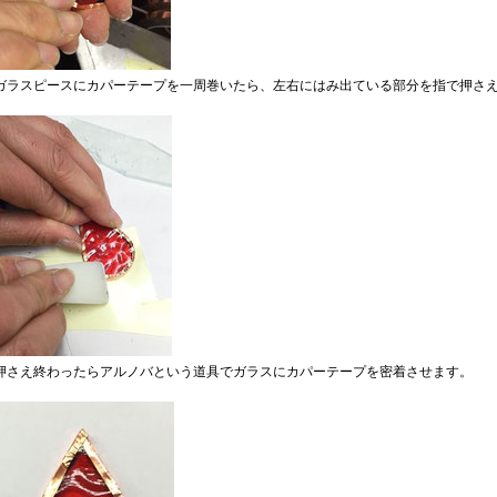
ガラスピースにカパーテープを一周巻いたら、左右にはみ出ている部分を指で押さ
押さえ終わったらアルノバという道具でガラスにカパーテープを密着させます。