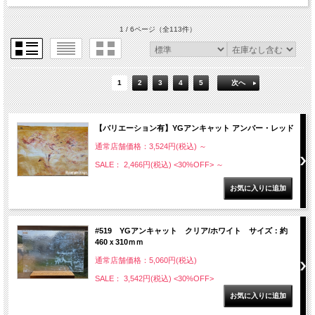
1 / 6ページ
（全113件）
1
2
3
4
5
次へ
【バリエーション有】YGアンキャット アンバー・レッド
通常店舗価格：3,524円(税込)
～
SALE： 2,466円(税込)
<30%OFF>
～
#519 YGアンキャット クリア/ホワイト サイズ：約
460ｘ310ｍｍ
通常店舗価格：5,060円(税込)
SALE： 3,542円(税込)
<30%OFF>