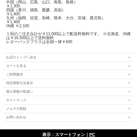
中国（岡山、広島、山口、鳥取、島根）
￥1,300
四国（香川、徳島、愛媛、高知）
￥1,400
九州（福岡、佐賀、長崎、熊本、大分、宮城、鹿児島）
￥1,400
沖縄 ￥2,100
１回のご注文合計が￥11,000以上で配送料無料です。 ※北海道、沖縄
は￥16,500以上で送料無料
レターパックプラスは全国一律￥600
お店のトップへ戻る
カートを見る
ご利用案内
特定商取引法表示
個人情報の取扱い
サイトマップ
メルマガ登録
お問い合わせ
表示：スマートフォン｜
PC