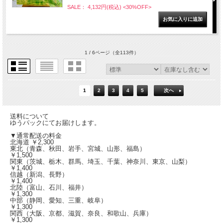
SALE： 4,132円(税込)
<30%OFF>
1 / 6ページ
（全113件）
1
2
3
4
5
次へ
送料について
ゆうパックにてお届けします。
▼通常配送の料金
北海道 ￥2,300
東北（青森、秋田、岩手、宮城、山形、福島）
￥1,500
関東（茨城、栃木、群馬、埼玉、千葉、神奈川、東京、山梨）
￥1,400
信越（新潟、長野）
￥1,400
北陸（富山、石川、福井）
￥1,300
中部（静岡、愛知、三重、岐阜）
￥1,300
関西（大阪、京都、滋賀、奈良、和歌山、兵庫）
￥1,300