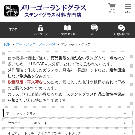
TOP
TOP
>
アートガラス メーカー別
>
アンキャットグラス
色や模様の個性が強く、
商品番号を持たないランダムな一点もの
が
多いため、「UNCAT＝未分類」として取り扱われています。
試作段階で作成したガラスや、規格外・限定ロットなど、
通常流通
しない希少品
を含みます。
数量限定・再入荷なし
のため、気に入った色味や模様があれば早め
のご購入をおすすめします。
ガラスごとに表情が異なるため、
ステンドグラス作品に個性や深み
を加えたい方
に特におすすめです。
アンキャットグラス
ヤカゲニー アンキャット
オセアナ・トゥルーダイクロ アンキャットグラス