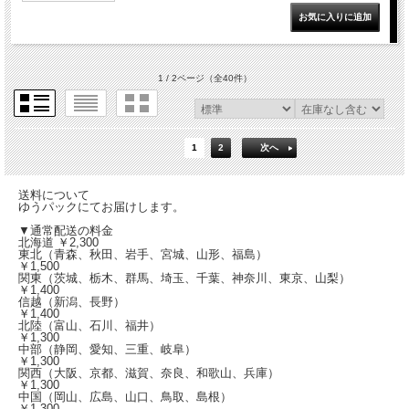
1 / 2ページ
（全40件）
1
2
次へ
送料について
ゆうパックにてお届けします。
▼通常配送の料金
北海道 ￥2,300
東北（青森、秋田、岩手、宮城、山形、福島）
￥1,500
関東（茨城、栃木、群馬、埼玉、千葉、神奈川、東京、山梨）
￥1,400
信越（新潟、長野）
￥1,400
北陸（富山、石川、福井）
￥1,300
中部（静岡、愛知、三重、岐阜）
￥1,300
関西（大阪、京都、滋賀、奈良、和歌山、兵庫）
￥1,300
中国（岡山、広島、山口、鳥取、島根）
￥1,300