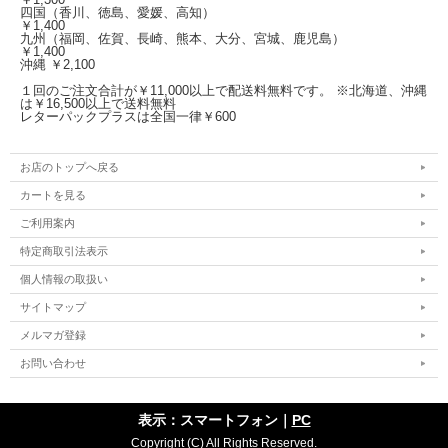
四国（香川、徳島、愛媛、高知）
￥1,400
九州（福岡、佐賀、長崎、熊本、大分、宮城、鹿児島）
￥1,400
沖縄 ￥2,100
１回のご注文合計が￥11,000以上で配送料無料です。 ※北海道、沖縄
は￥16,500以上で送料無料
レターパックプラスは全国一律￥600
お店のトップへ戻る
カートを見る
ご利用案内
特定商取引法表示
個人情報の取扱い
サイトマップ
メルマガ登録
お問い合わせ
表示：スマートフォン｜
PC
Copyright (C) All Rights Reserved.