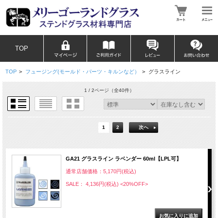
TOP
TOP
>
フュージング(モールド・パーツ・キルンなど）
>
グラスライン
1 / 2ページ
（全40件）
1
2
次へ
GA21 グラスライン ラベンダー 60ml【LPL可】
通常店舗価格：5,170円(税込)
SALE： 4,136円(税込)
<20%OFF>