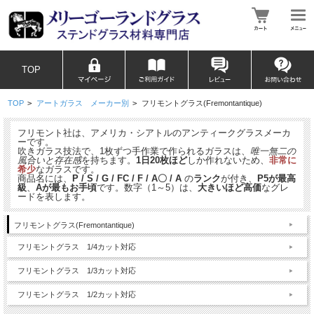
TOP
TOP
>
アートガラス メーカー別
>
フリモントグラス(Fremontantique)
フリモント社は、アメリカ・シアトルのアンティークグラスメーカ
ーです。
吹きガラス技法で、1枚ずつ手作業で作られるガラスは、
唯一無二の
風合いと存在感
を持ちます。
1日20枚ほど
しか作れないため、
非常に
希少
なガラスです。
商品名には、
P / S / G / FC / F / A〇 / A
の
ランク
が付き、
P5が最高
級
、
Aが最もお手頃
です。数字（1～5）は、
大きいほど高価
なグレ
ードを表します。
フリモントグラス(Fremontantique)
フリモントグラス 1/4カット対応
フリモントグラス 1/3カット対応
フリモントグラス 1/2カット対応