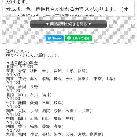
だけます。
焼成後、色・透過具合が変わるガラスがあります。（オ
パール表記のある物は不透明になります。）
販売サイズは300ｘ300mm/300ｘ450mm/300ｘ
▼ 商品説明の続きを見る ▼
600mm/450ｘ600mm/600ｘ600mm/600ｘ900mmの各サ
イズにご対応できます。お気軽にお問い合わせくださ
い。
送料について
ゆうパックにてお届けします。
▼通常配送の料金
北海道 ￥2,300
東北（青森、秋田、岩手、宮城、山形、福島）
￥1,500
関東（茨城、栃木、群馬、埼玉、千葉、神奈川、東京、山梨）
￥1,400
信越（新潟、長野）
￥1,400
北陸（富山、石川、福井）
￥1,300
中部（静岡、愛知、三重、岐阜）
￥1,300
関西（大阪、京都、滋賀、奈良、和歌山、兵庫）
￥1,300
中国（岡山、広島、山口、鳥取、島根）
￥1,300
四国（香川、徳島、愛媛、高知）
￥1,400
九州（福岡、佐賀、長崎、熊本、大分、宮城、鹿児島）