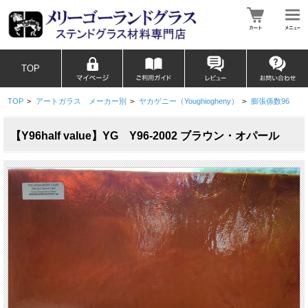
TOP
TOP
>
アートガラス メーカー別
>
ヤカゲニー（Youghiogheny）
>
膨張係数96
【Y96half value】YG Y96-2002 ブラウン・オパール