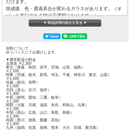
だけます。
焼成後、色・透過具合が変わるガラスがあります。（オ
パール表記のある物は不透明になります。）
販売サイズは300ｘ300mm/300ｘ450mm/300ｘ
▼ 商品説明の続きを見る ▼
600mm/450ｘ600mm/600ｘ600mm/600ｘ900mmの各サ
イズにご対応できます。お気軽にお問い合わせくださ
い。
送料について
ゆうパックにてお届けします。
▼通常配送の料金
北海道 ￥2,300
東北（青森、秋田、岩手、宮城、山形、福島）
￥1,500
関東（茨城、栃木、群馬、埼玉、千葉、神奈川、東京、山梨）
￥1,400
信越（新潟、長野）
￥1,400
北陸（富山、石川、福井）
￥1,300
中部（静岡、愛知、三重、岐阜）
￥1,300
関西（大阪、京都、滋賀、奈良、和歌山、兵庫）
￥1,300
中国（岡山、広島、山口、鳥取、島根）
￥1,300
四国（香川、徳島、愛媛、高知）
￥1,400
九州（福岡、佐賀、長崎、熊本、大分、宮城、鹿児島）