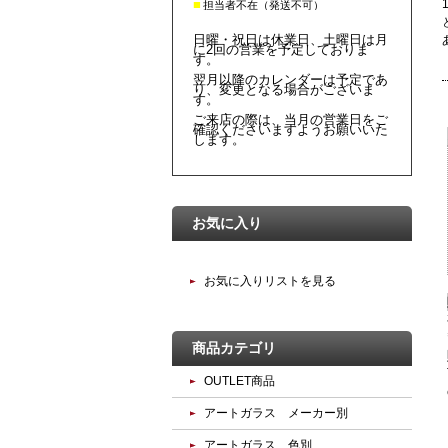
■
担当者不在（発送不可）
日曜・祝日は休業日、土曜日は月
に2回の営業を予定しておりま
す。
翌月以降のカレンダーは予定であ
り、変更となる場合がございま
す。
ご来店の際は、当月の営業日をご
確認くださいますようお願いいた
します。
お気に入り
お気に入りリストを見る
商品カテゴリ
OUTLET商品
アートガラス メーカー別
アートガラス 色別