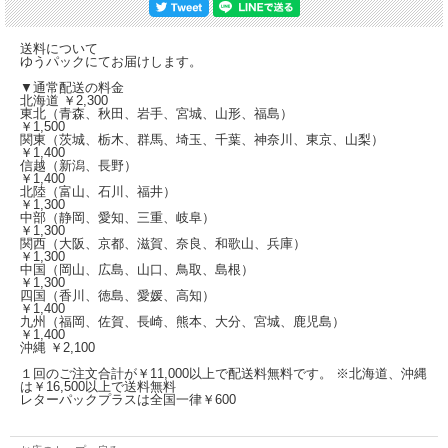
本体サイズ
W190mm × D88mm × H37mm
送料について
ゆうパックにてお届けします。
パネル差し込み部
▼通常配送の料金
北海道 ￥2,300
溝幅：約5mm
東北（青森、秋田、岩手、宮城、山形、福島）
溝高：約10mm
￥1,500
関東（茨城、栃木、群馬、埼玉、千葉、神奈川、東京、山梨）
￥1,400
信越（新潟、長野）
※ステンドグラスパネルは別売です。
￥1,400
北陸（富山、石川、福井）
※E12電球は付属しておりません。
￥1,300
中部（静岡、愛知、三重、岐阜）
￥1,300
関西（大阪、京都、滋賀、奈良、和歌山、兵庫）
ステンドグラス作品/フュージング作品の展示にも
￥1,300
中国（岡山、広島、山口、鳥取、島根）
￥1,300
四国（香川、徳島、愛媛、高知）
￥1,400
九州（福岡、佐賀、長崎、熊本、大分、宮城、鹿児島）
￥1,400
沖縄 ￥2,100
１回のご注文合計が￥11,000以上で配送料無料です。 ※北海道、沖縄
は￥16,500以上で送料無料
レターパックプラスは全国一律￥600