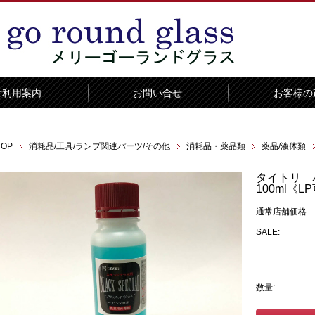
ご利用案内
お問い合せ
お客様の
TOP
消耗品/工具/ランプ関連パーツ/その他
消耗品・薬品類
薬品/液体類
タイトリ 
100ml《L
通常店舗価格:
SALE:
数量: