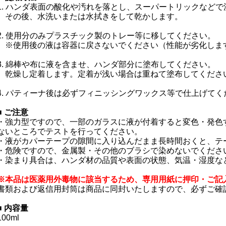
1. ハンダ表面の酸化や汚れを落とし、スーパートリックなど
その後、水洗いまたは水拭きをして乾かします。
2. 使用分のみプラスチック製のトレー等に移してください。
※使用後の液は容器に戻さないでください（性能が劣化しま
3. 綿棒や布に液を含ませ、ハンダ部分に塗布してください。
乾燥し定着します。定着が浅い場合は重ねて塗布してくださ
4. パティーナ後は必ずフィニッシングワックス等で仕上げてく
■ ご注意
・強力型ですので、一部のガラスに液が付着すると変色・発色
ないところでテストを行ってください。
・液がカパーテープの隙間に入り込んだまま長時間おくと、テ
・危険ですので、金属製・その他のブラシで染めないでくださ
・染まり具合は、ハンダ材の品質や表面の状態、気温・湿度な
※本品は医薬用外毒物に該当するため、専用用紙に押印・ご記
書類および返信用封筒は商品に同封いたしますので、必ずご確
■ 内容量
100ml