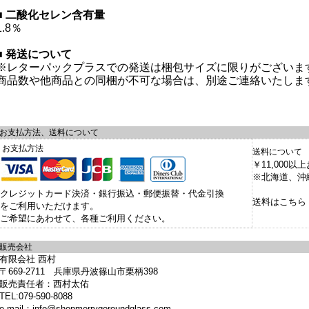
■ 二酸化セレン含有量
1.8％
■ 発送について
※レターパックプラスでの発送は梱包サイズに限りがございま
商品数や他商品との同梱が不可な場合は、別途ご連絡いたしま
お支払方法、送料について
お支払方法
送料について
￥11,000
※北海道、沖縄
クレジットカード決済・銀行振込・郵便振替・代金引換
送料はこちら
をご利用いただけます。
ご希望にあわせて、各種ご利用ください。
販売会社
有限会社 西村
〒669-2711 兵庫県丹波篠山市栗柄398
販売責任者：西村太佑
TEL:079-590-8088
e-mail：info@shopmerrygoroundglass.com