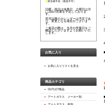
■
担当者不在（発送不可）
日曜・祝日は休業日、土曜日は月
に2回の営業を予定しておりま
す。
翌月以降のカレンダーは予定であ
り、変更となる場合がございま
す。
ご来店の際は、当月の営業日をご
確認くださいますようお願いいた
します。
お気に入り
お気に入りリストを見る
商品カテゴリ
OUTLET商品
アートガラス メーカー別
アートガラス 色別